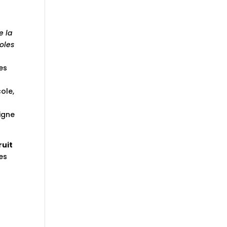
e la
coles
es
ole,
ligne
ruit
hes
u