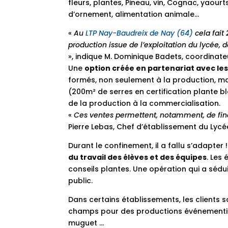
fleurs, plantes, Pineau, vin, Cognac, yaourt
d’ornement, alimentation animale…
«
Au
LTP Nay-Baudreix de Nay (64)
cela fait 
production issue de l’exploitation du lycée,
», indique M. Dominique Badets, coordinateur
Une
option créée en partenariat avec le
formés, non seulement à la production, mais
(200m² de serres en certification plante ble
de la production à la commercialisation.
«
Ces ventes permettent, notamment, de fina
Pierre Lebas, Chef d’établissement du Lycé
Durant le confinement, il a fallu s’adapter
du travail des élèves et des équipes
. Les 
conseils plantes. Une opération qui a sédui
public.
Dans certains établissements, les clients s
champs pour des productions événementie
muguet …