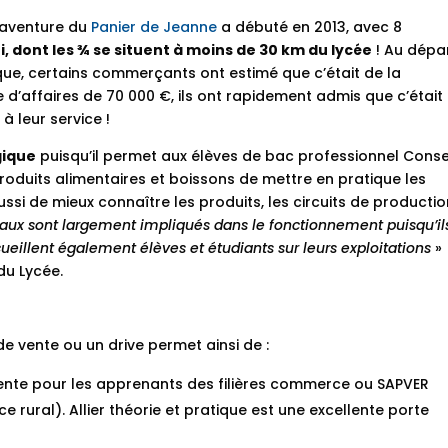
l’aventure du
Panier de Jeanne
a débuté en 2013, avec 8
ui, dont les ¾ se situent à moins de 30 km du lycée
! Au dépar
que, certains commerçants ont estimé que c’était de la
 d’affaires de 70 000 €, ils ont rapidement admis que c’était
à leur service !
gique
puisqu’il permet aux élèves de bac professionnel Conse
roduits alimentaires et boissons de mettre en pratique les
ssi de mieux connaître les produits, les circuits de productio
caux sont largement impliqués dans le fonctionnement puisqu’il
eillent également élèves et étudiants sur leurs exploitations
»
du Lycée.
e vente ou un drive permet ainsi de :
ente pour les apprenants des filières commerce ou SAPVER
 rural). Allier théorie et pratique est une excellente porte