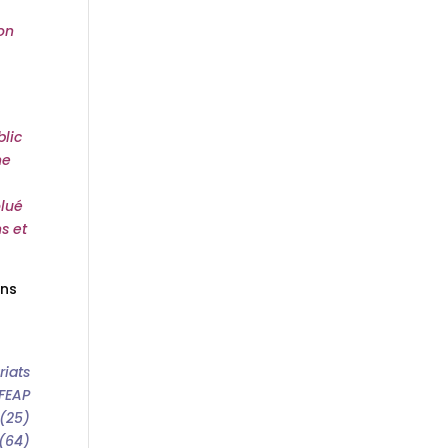
ion
lic
ne
olué
s et
ans
riats
IFEAP
 (25)
 (64)