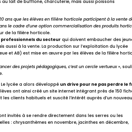
s au lait de bufflone, charcuterie, mais aussi poissons
20 ans que les élèves en filière horticole participent à la vente d
 dans le cadre d’une option commercialisation des produits horti
 de la filière horticole.
s professionnels du secteur
qui doivent embaucher des jeun
 aussi à la vente. La production sur l’exploitation du lycée
ue et AB) est mise en œuvre par les élèves de la filière hortic
ncer des projets pédagogiques, c’est un cercle vertueux
», sou
e.
 ! Le lycée a alors développé
un drive pour ne pas perdre le f
élèves ont ainsi créé un site internet intégrant près de 150 fic
t les clients habituels et suscité l’intérêt auprès d’un nouvea
ont invités à se rendre directement dans les serres ou les
lles : chrysanthèmes en novembre, jacinthes en décembre,