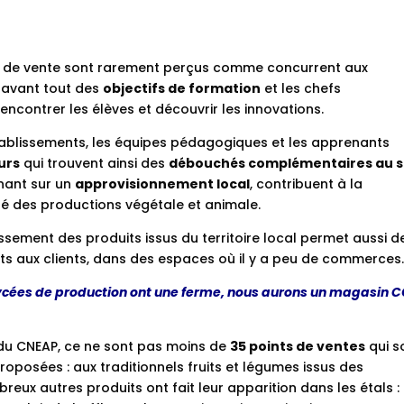
ts de vente sont rarement perçus comme concurrent aux
t avant tout des
objectifs de formation
et les chefs
rencontrer les élèves et découvrir les innovations.
ablissements, les équipes pédagogiques et les apprenants
urs
qui trouvent ainsi des
débouchés complémentaires au s
nant sur un
approvisionnement local
, contribuent à la
té des productions végétale et animale.
issement des produits issus du territoire local permet aussi d
s aux clients, dans des espaces où il y a peu de commerces
lycées de production ont une ferme, nous aurons un magasin 
 du CNEAP, ce ne sont pas moins de
35 points de ventes
qui s
roposées : aux traditionnels fruits et légumes issus des
reux autres produits ont fait leur apparition dans les étals :