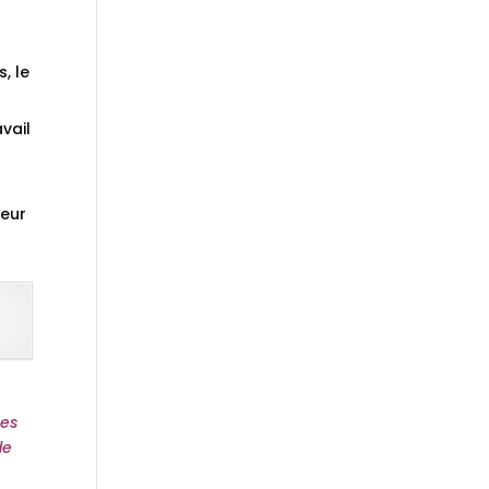
, le
vail
leur
ges
de