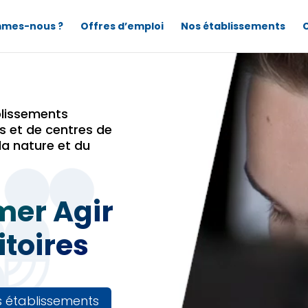
mmes-nous ?
Offres d’emploi
Nos établissements
Lecteur
vidéo
blissements
s et de centres de
la nature et du
mer Agir
itoires
s établissements