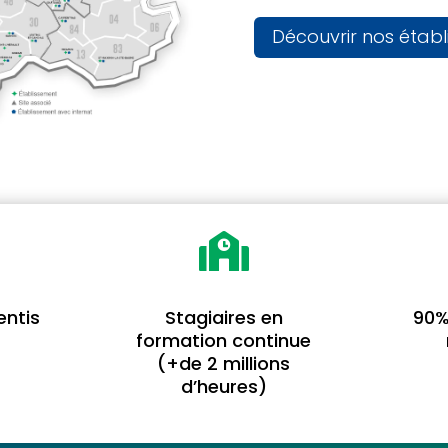
Découvrir nos étab

entis
Stagiaires en
90%
formation continue
(+de 2 millions
d’heures)