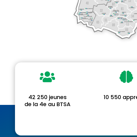


42 250
jeunes
10 550 appr
de la 4e au BTSA