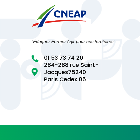
“Éduquer Former Agir pour nos territoires”
01 53 73 74 20

284-288 rue Saint-

Jacques75240
Paris Cedex 05