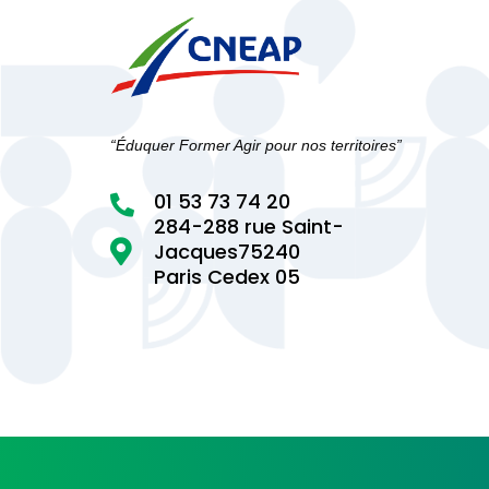
“Éduquer Former Agir pour nos territoires”
01 53 73 74 20

284-288 rue Saint-

Jacques75240
Paris Cedex 05